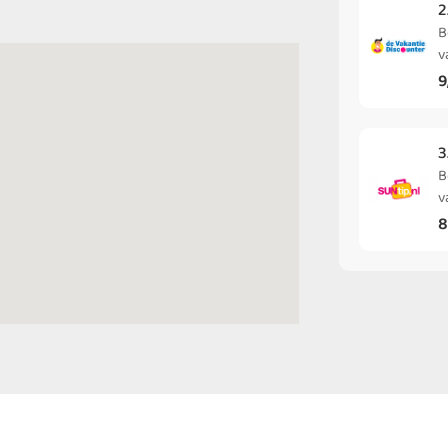
2
B
v
9
3
B
v
8