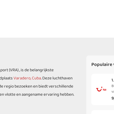
Populaire 
rt (VRA) , is de belangrijkste
adplaats
Varadero, Cuba
. Deze luchthaven
1
 de regio bezoeken en biedt verschillende
B
v
een vlotte en aangename ervaring hebben.
9