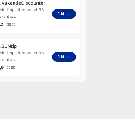
. VakantieDiscounter
ekijk op dit moment 38
Bekijken
akanties.
,2





. SUNtip
ekijk op dit moment 38
Bekijken
akanties.
,9




