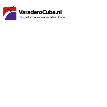
Va
lucht