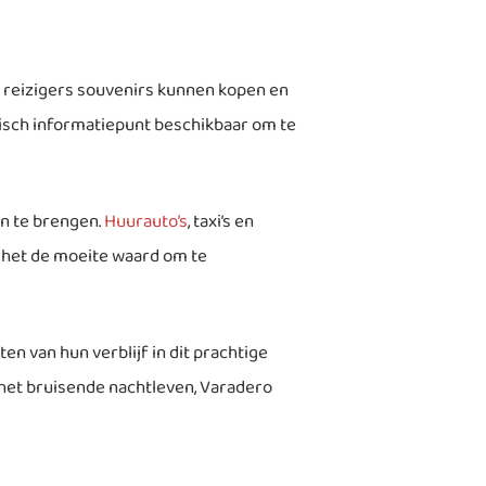
r reizigers souvenirs kunnen kopen en
tisch informatiepunt beschikbaar om te
n te brengen.
Huurauto’s
, taxi’s en
s het de moeite waard om te
en van hun verblijf in dit prachtige
n het bruisende nachtleven, Varadero