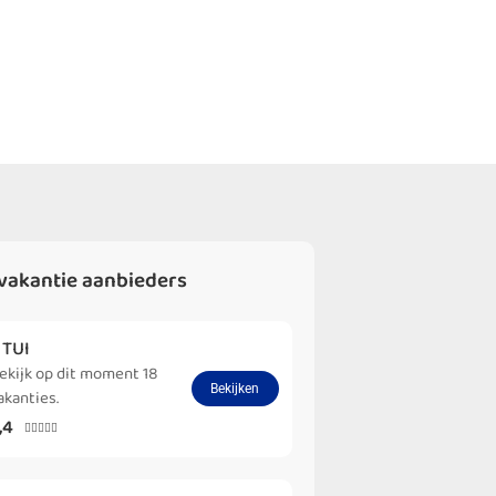
vakantie aanbieders
. TUI
ekijk op dit moment 18
Bekijken
akanties.
,4




