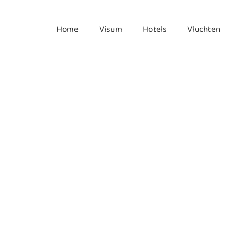
Home
Visum
Hotels
Vluchten
radero Airport
haven Varadero, tips & informatie