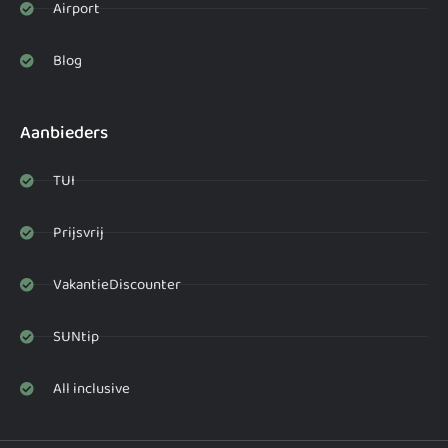
Airport
Blog
Aanbieders
TUI
Prijsvrij
VakantieDiscounter
SUNtip
All inclusive